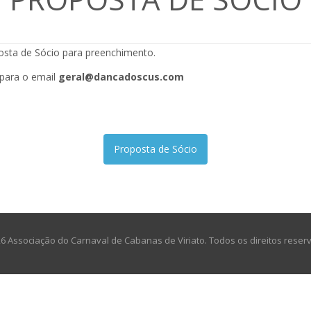
sta de Sócio para preenchimento.
 para o email
geral@dancadoscus.com
Proposta de Sócio
26
Associação do Carnaval de Cabanas de Viriato. Todos os direitos reser