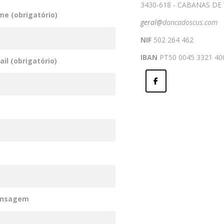
3430-618 - CABANAS DE 
me (obrigatório)
geral@
dancadoscus.com
NIF
502 264 462
IBAN
PT50
0045 3321 40
il (obrigatório)
ensagem