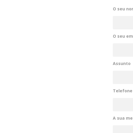
O seu no
O seu ema
Assunto
Telefone
A sua m